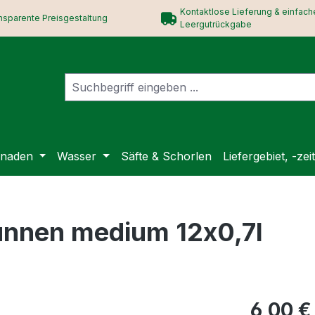
Kontaktlose Lieferung & einfach
nsparente Preisgestaltung
Leergutrückgabe
onaden
Wasser
Säfte & Schorlen
Liefergebiet, -z
runnen medium 12x0,7l
6,00 €