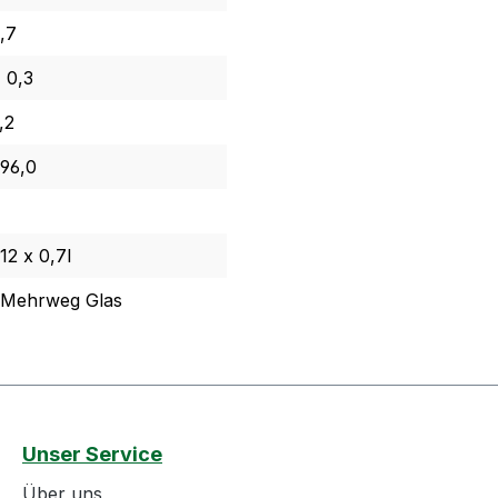
,7
 0,3
,2
96,0
12 x 0,7l
Mehrweg Glas
Unser Service
Über uns