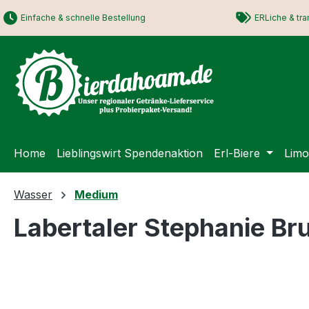
springen
Zur Hauptnavigation springen
Einfache & schnelle Bestellung
ERLiche & tra
Home
Lieblingswirt Spendenaktion
Erl-Biere
Lim
Wasser
Medium
Labertaler Stephanie B
Bildergalerie überspringen