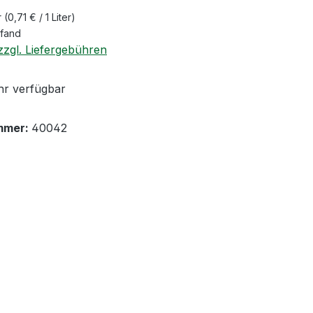
r
(0,71 € / 1 Liter)
Pfand
zzgl. Liefergebühren
r verfügbar
mmer:
40042