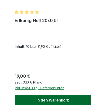
Durchschnittliche Bewertung von 5 von 5 Sternen
Erlkönig Hell 20x0,5l
Inhalt:
10 Liter
(1,90 € / 1 Liter)
Regulärer Preis:
19,00 €
zzgl. 3,10 € Pfand
inkl. MwSt. zzgl. Liefergebühren
In den Warenkorb