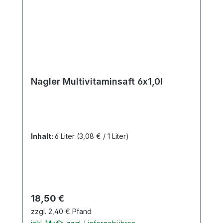
Nagler Multivitaminsaft 6x1,0l
Inhalt:
6 Liter
(3,08 € / 1 Liter)
Regulärer Preis:
18,50 €
zzgl. 2,40 € Pfand