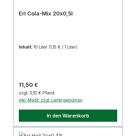
Erl Cola-Mix 20x0,5l
Inhalt:
10 Liter
(1,15 € / 1 Liter)
Regulärer Preis:
11,50 €
zzgl. 3,10 € Pfand
inkl. MwSt. zzgl. Liefergebühren
In den Warenkorb