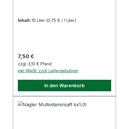
Inhalt:
10 Liter
(0,75 € / 1 Liter)
Regulärer Preis:
7,50 €
zzgl. 3,10 € Pfand
inkl. MwSt. zzgl. Liefergebühren
In den Warenkorb