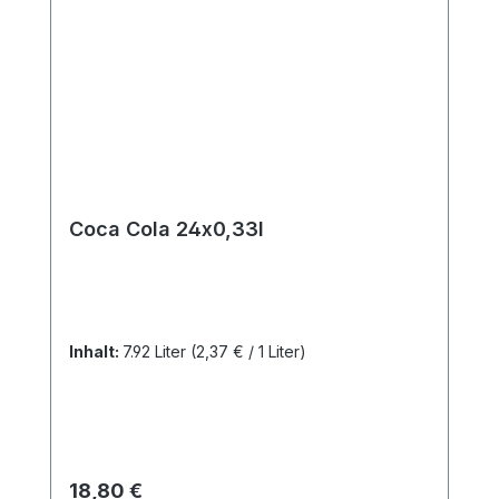
Coca Cola 24x0,33l
Inhalt:
7.92 Liter
(2,37 € / 1 Liter)
Regulärer Preis:
18,80 €