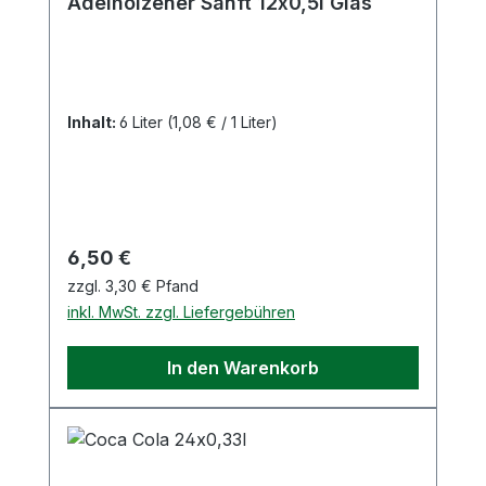
Adelholzener Sanft 12x0,5l Glas
Inhalt:
6 Liter
(1,08 € / 1 Liter)
Regulärer Preis:
6,50 €
zzgl. 3,30 € Pfand
inkl. MwSt. zzgl. Liefergebühren
In den Warenkorb